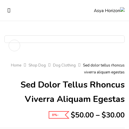
Home
Shop Dog
Dog Clothing
Sed dolor tellus rhoncus
viverra aliquam egestas
Sed Dolor Tellus Rhoncus
Viverra Aliquam Egestas
Price
$
50.00
–
$
30.00
-8%
range:
$30.00